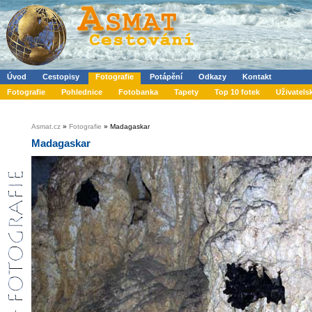
Úvod
Cestopisy
Fotografie
Potápění
Odkazy
Kontakt
Fotografie
Pohlednice
Fotobanka
Tapety
Top 10 fotek
Uživatels
Asmat.cz
»
Fotografie
» Madagaskar
Madagaskar