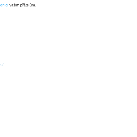
dnici
Vašim přátelům.
acy
]