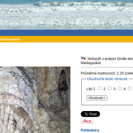
ká fotogalerie
Netopýři v jeskyni Grotte de
Madagaskar.
Průměrné hodnocení: 2.20 (celk
Ohodnoťte tento obrázek:
Líbí 1
2
3
4
Pohlednice