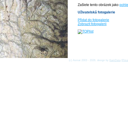
Zašlete tento obrázek jako
pohle
Uživatelská fotogalerie
Přidat do fotogalerie
Zobrazit fotogalerii
(c) Asmat 2003 - 2026, design by
KamData
[
Priv