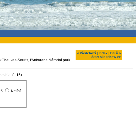
< Předchozí
|
Index
|
Další >
Start slideshow >>
s Chauves-Souris, l'Ankarana Národní park.
em hlasů: 15)
5
Nelíbí