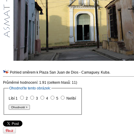
Pohled směrem k Plaza San Juan de Dios - Camaguey. Kuba.
Průměrné hodnocení: 1.91 (celkem hlasů: 11)
Ohodnoťte tento obrázek:
Líbí 1
2
3
4
5
Nelíbí