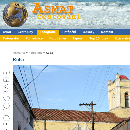
Úvod
Cestopisy
Fotografie
Potápění
Odkazy
Kontakt
Fotografie
Pohlednice
Fotobanka
Tapety
Top 10 fotek
Uživatels
Asmat.cz
»
Fotografie
» Kuba
Kuba