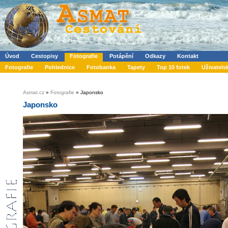
Úvod
Cestopisy
Fotografie
Potápění
Odkazy
Kontakt
Fotografie
Pohlednice
Fotobanka
Tapety
Top 10 fotek
Uživatels
Asmat.cz
»
Fotografie
» Japonsko
Japonsko