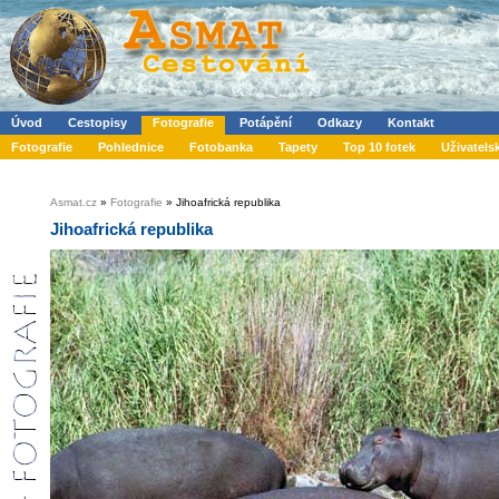
Úvod
Cestopisy
Fotografie
Potápění
Odkazy
Kontakt
Fotografie
Pohlednice
Fotobanka
Tapety
Top 10 fotek
Uživatels
Asmat.cz
»
Fotografie
» Jihoafrická republika
Jihoafrická republika