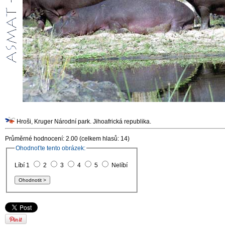
Hroši, Kruger Národní park. Jihoafrická republika.
Průměrné hodnocení: 2.00 (celkem hlasů: 14)
Ohodnoťte tento obrázek:
Líbí 1
2
3
4
5
Nelíbí