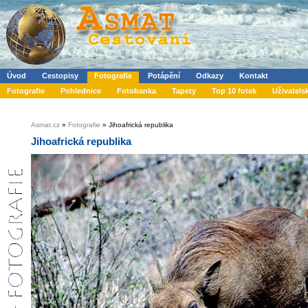
Úvod
Cestopisy
Fotografie
Potápění
Odkazy
Kontakt
Fotografie
Pohlednice
Fotobanka
Tapety
Top 10 fotek
Uživatels
Asmat.cz
»
Fotografie
» Jihoafrická republika
Jihoafrická republika