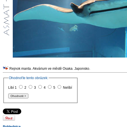
Rejnok manta. Akvárium ve městě Osaka. Japonsko.
Ohodnoťte tento obrázek:
Líbí 1
2
3
4
5
Nelíbí
Pohlednice