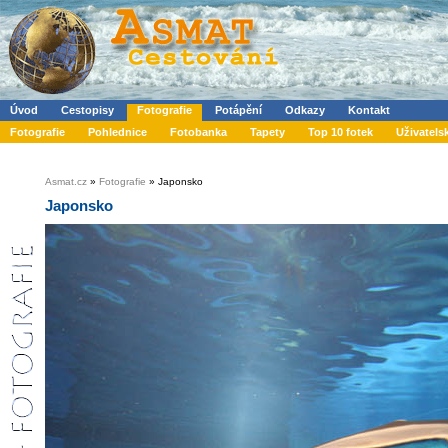
Úvod
Cestopisy
Fotografie
Potápění
Odkazy
Kontakt
Fotografie
Pohlednice
Fotobanka
Tapety
Top 10 fotek
Uživatels
Asmat.cz
»
Fotografie
» Japonsko
Japonsko