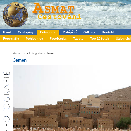
Úvod
Cestopisy
Fotografie
Potápění
Odkazy
Kontakt
Fotografie
Pohlednice
Fotobanka
Tapety
Top 10 fotek
Uživatels
Asmat.cz
»
Fotografie
» Jemen
Jemen