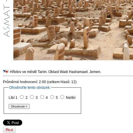
Hřbitov ve městě Tarim. Oblast Wadi Hadramawt. Jemen.
Průměrné hodnocení: 2.00 (celkem hlasů: 12)
Ohodnoťte tento obrázek:
Líbí 1
2
3
4
5
Nelíbí