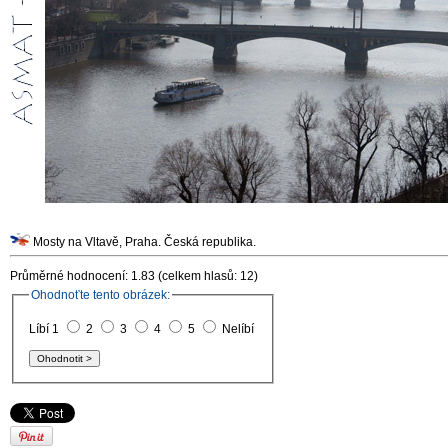
Mosty na Vltavě, Praha. Česká republika.
Průměrné hodnocení: 1.83 (celkem hlasů: 12)
Ohodnoťte tento obrázek:
Líbí 1
2
3
4
5
Nelíbí