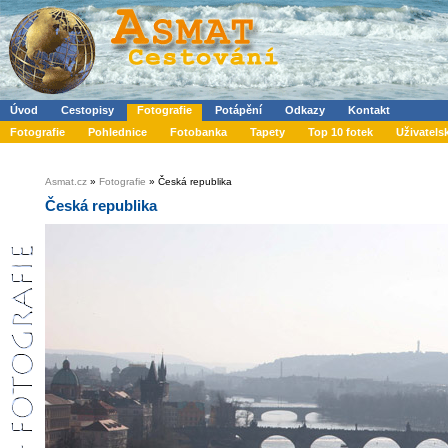
Úvod
Cestopisy
Fotografie
Potápění
Odkazy
Kontakt
Fotografie
Pohlednice
Fotobanka
Tapety
Top 10 fotek
Uživatels
Asmat.cz
»
Fotografie
» Česká republika
Česká republika