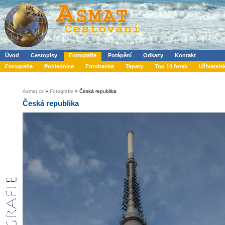
Úvod
Cestopisy
Fotografie
Potápění
Odkazy
Kontakt
Fotografie
Pohlednice
Fotobanka
Tapety
Top 10 fotek
Uživatels
Asmat.cz
»
Fotografie
» Česká republika
Česká republika