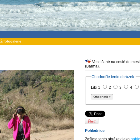
ká fotogalerie
Vesničané na cestě do mest
(Barma).
Ohodnoťte tento obrázek:
Líbí 1
2
3
4
Pohlednice
Zašlete tento obrázek jako
pohle