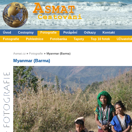
Úvod
Cestopisy
Fotografie
Potápění
Odkazy
Kontakt
Fotografie
Pohlednice
Fotobanka
Tapety
Top 10 fotek
Uživatels
Asmat.cz
»
Fotografie
» Myanmar (Barma)
Myanmar (Barma)