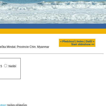
< Předchozí
|
Index
|
Další >
Start slideshow >>
ečka Mindat. Provincie Chin. Myanmar
5
Nelíbí
dnici
Vašim přátelům.