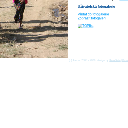
Uživatelská fotogalerie
Přidat do fotogalerie
Zobrazit fotogalerii
(c) Asmat 2003 - 2026, design by
KamData
[
Priv