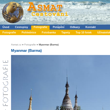
Úvod
Cestopisy
Fotografie
Potápění
Odkazy
Kontakt
Fotografie
Pohlednice
Fotobanka
Tapety
Top 10 fotek
Uživatels
Asmat.cz
»
Fotografie
» Myanmar (Barma)
Myanmar (Barma)