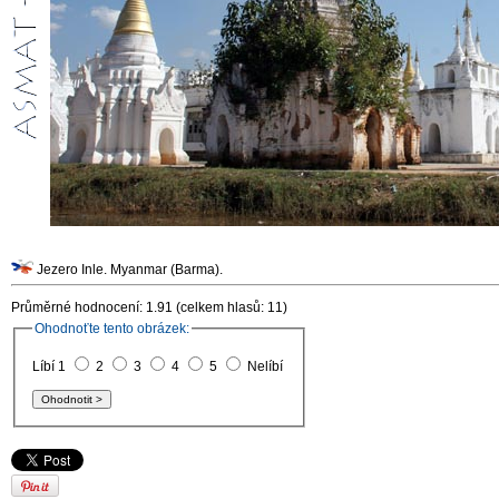
Jezero Inle. Myanmar (Barma).
Průměrné hodnocení: 1.91 (celkem hlasů: 11)
Ohodnoťte tento obrázek:
Líbí 1
2
3
4
5
Nelíbí