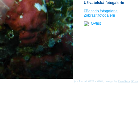
Uživatelská fotogalerie
Přidat do fotogalerie
Zobrazit fotogalerii
(c) Asmat 2003 - 2026, design by
KamData
[
Priv