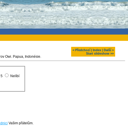
< Předchozí
|
Index
|
Další >
Start slideshow >>
Potápění u ostrova Biak, ostrov Owi. Papua, Indonésie.
5
Nelíbí
dnici
Vašim přátelům.