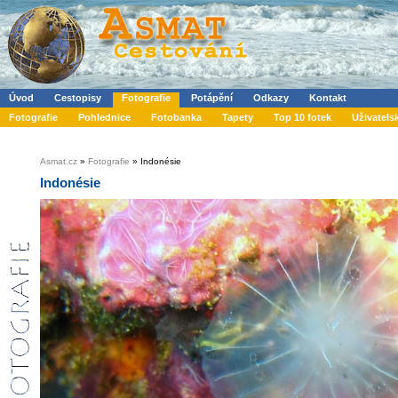
Úvod
Cestopisy
Fotografie
Potápění
Odkazy
Kontakt
Fotografie
Pohlednice
Fotobanka
Tapety
Top 10 fotek
Uživatels
Asmat.cz
»
Fotografie
» Indonésie
Indonésie