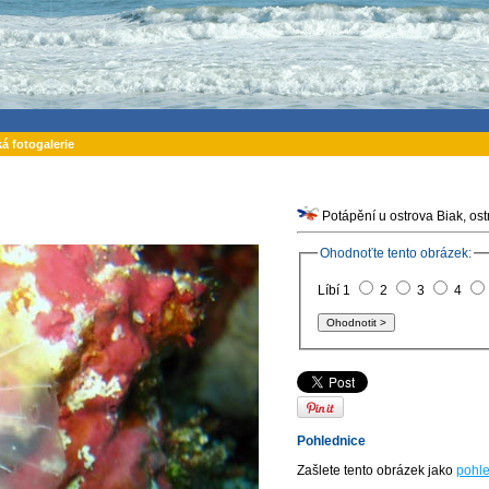
ká fotogalerie
Ohodnoťte tento obrázek:
Líbí 1
2
3
4
Pohlednice
Zašlete tento obrázek jako
pohle