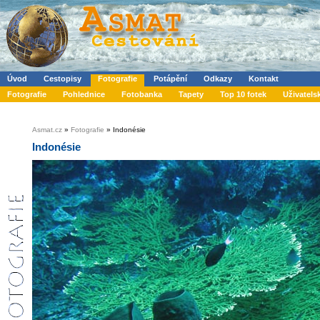
Úvod
Cestopisy
Fotografie
Potápění
Odkazy
Kontakt
Fotografie
Pohlednice
Fotobanka
Tapety
Top 10 fotek
Uživatels
Asmat.cz
»
Fotografie
» Indonésie
Indonésie