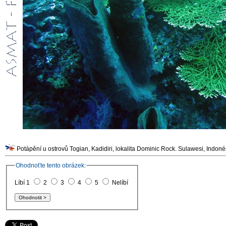
Potápění u ostrovů Togian, Kadidiri, lokalita Dominic 
Ohodnoťte tento obrázek:
Líbí 1
2
3
4
5
Nelíbí