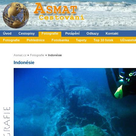
Úvod
Cestopisy
Fotografie
Potápění
Odkazy
Kontakt
Fotografie
Pohlednice
Fotobanka
Tapety
Top 10 fotek
Uživatels
Asmat.cz
»
Fotografie
» Indonésie
Indonésie