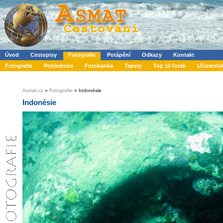
Úvod
Cestopisy
Fotografie
Potápění
Odkazy
Kontakt
Fotografie
Pohlednice
Fotobanka
Tapety
Top 10 fotek
Uživatels
Asmat.cz
»
Fotografie
» Indonésie
Indonésie