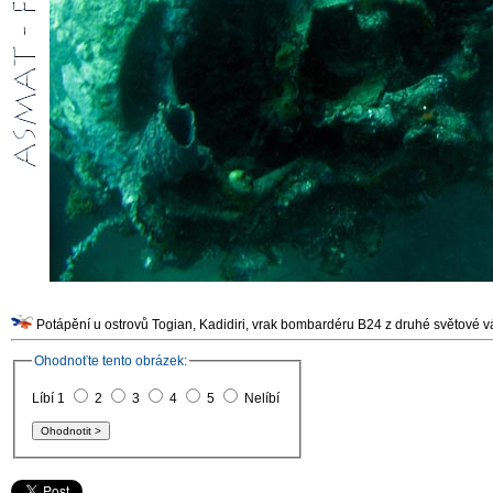
Ohodnoťte tento obrázek:
Líbí 1
2
3
4
5
Nelíbí