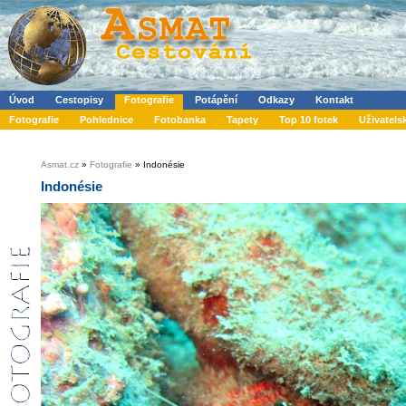
Úvod
Cestopisy
Fotografie
Potápění
Odkazy
Kontakt
Fotografie
Pohlednice
Fotobanka
Tapety
Top 10 fotek
Uživatels
Asmat.cz
»
Fotografie
» Indonésie
Indonésie