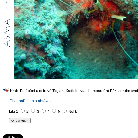
Ohodnoťte tento obrázek:
Líbí 1
2
3
4
5
Nelíbí