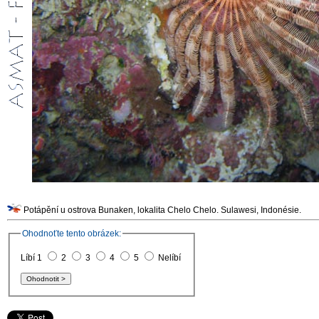
Potápění u ostrova Bunaken, lokalita Chelo Chelo. Sulawesi, Indonésie.
Ohodnoťte tento obrázek:
Líbí 1
2
3
4
5
Nelíbí