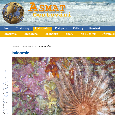
Úvod
Cestopisy
Fotografie
Potápění
Odkazy
Kontakt
Fotografie
Pohlednice
Fotobanka
Tapety
Top 10 fotek
Uživatels
Asmat.cz
»
Fotografie
» Indonésie
Indonésie