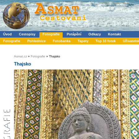
Úvod
Cestopisy
Fotografie
Potápění
Odkazy
Kontakt
Fotografie
Pohlednice
Fotobanka
Tapety
Top 10 fotek
Uživatels
Asmat.cz
»
Fotografie
» Thajsko
Thajsko