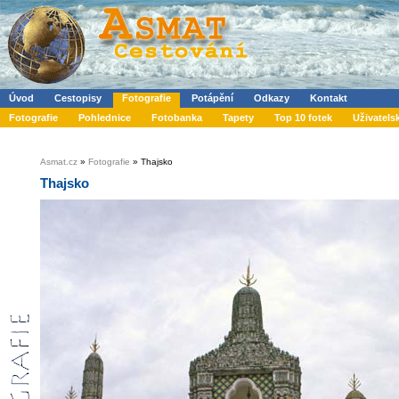
Úvod
Cestopisy
Fotografie
Potápění
Odkazy
Kontakt
Fotografie
Pohlednice
Fotobanka
Tapety
Top 10 fotek
Uživatels
Asmat.cz
»
Fotografie
» Thajsko
Thajsko