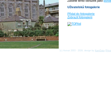
Zašlete tento obrázek jako
pohle
Uživatelská fotogalerie
Přidat do fotogalerie
Zobrazit fotogalerii
(c) Asmat 2003 - 2026, design by
KamData
[
Priv