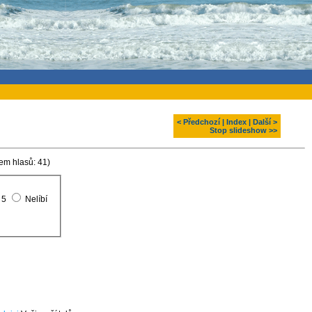
< Předchozí
|
Index
|
Další >
Stop slideshow >>
em hlasů: 41)
5
Nelíbí