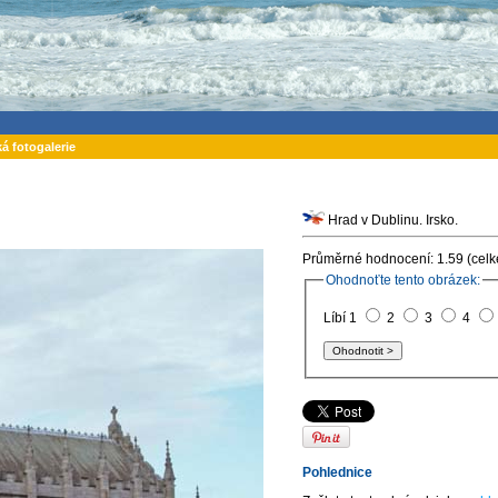
ká fotogalerie
Hrad v Dublinu. Irsko.
Průměrné hodnocení: 1.59 (celk
Ohodnoťte tento obrázek:
Líbí 1
2
3
4
Pohlednice