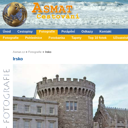
Úvod
Cestopisy
Fotografie
Potápění
Odkazy
Kontakt
Fotografie
Pohlednice
Fotobanka
Tapety
Top 10 fotek
Uživatels
Asmat.cz
»
Fotografie
» Irsko
Irsko