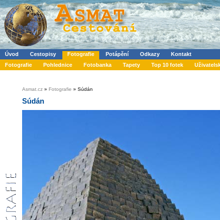
Úvod
Cestopisy
Fotografie
Potápění
Odkazy
Kontakt
Fotografie
Pohlednice
Fotobanka
Tapety
Top 10 fotek
Uživatels
Asmat.cz
»
Fotografie
» Súdán
Súdán