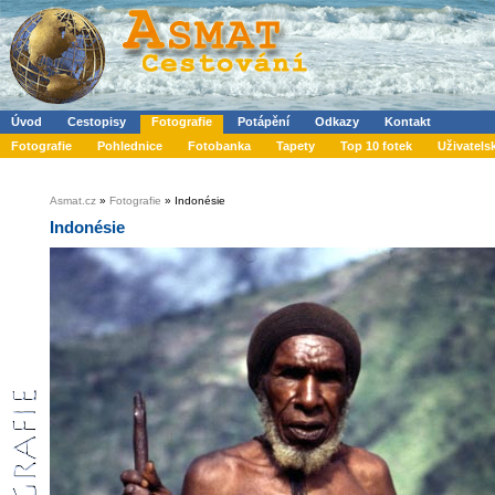
Úvod
Cestopisy
Fotografie
Potápění
Odkazy
Kontakt
Fotografie
Pohlednice
Fotobanka
Tapety
Top 10 fotek
Uživatels
Asmat.cz
»
Fotografie
» Indonésie
Indonésie