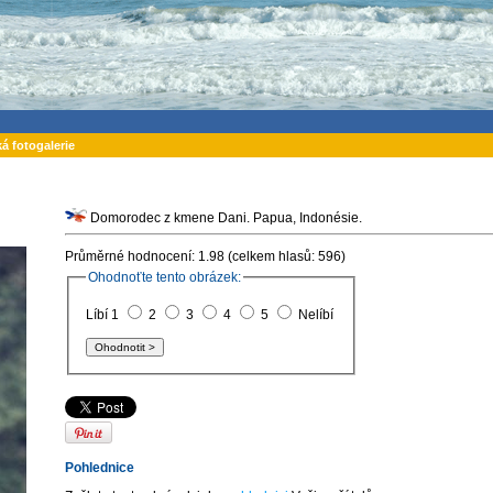
ká fotogalerie
Domorodec z kmene Dani. Papua, Indonésie.
Průměrné hodnocení: 1.98 (celkem hlasů: 596)
Ohodnoťte tento obrázek:
Líbí 1
2
3
4
5
Nelíbí
Pohlednice