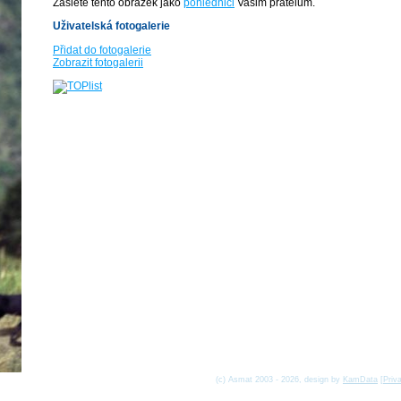
Zašlete tento obrázek jako
pohlednici
Vašim přátelům.
Uživatelská fotogalerie
Přidat do fotogalerie
Zobrazit fotogalerii
(c) Asmat 2003 - 2026, design by
KamData
[
Priv