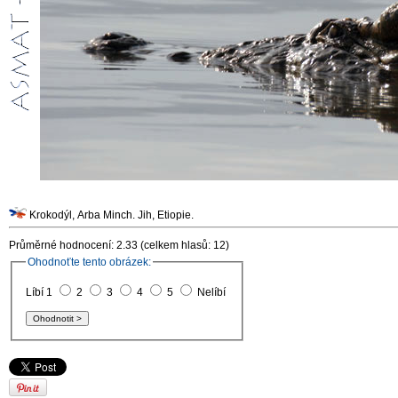
Krokodýl, Arba Minch. Jih, Etiopie.
Průměrné hodnocení: 2.33 (celkem hlasů: 12)
Ohodnoťte tento obrázek:
Líbí 1
2
3
4
5
Nelíbí