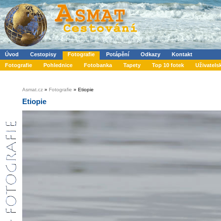
Úvod
Cestopisy
Fotografie
Potápění
Odkazy
Kontakt
Fotografie
Pohlednice
Fotobanka
Tapety
Top 10 fotek
Uživatels
Asmat.cz
»
Fotografie
» Etiopie
Etiopie