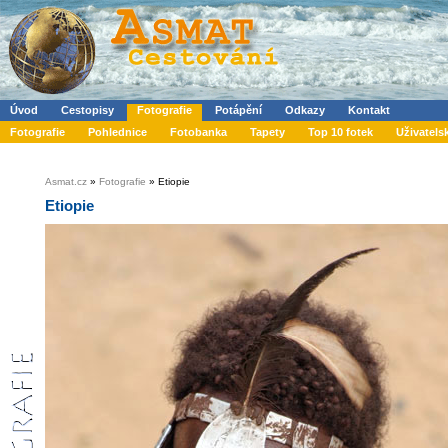
Úvod
Cestopisy
Fotografie
Potápění
Odkazy
Kontakt
Fotografie
Pohlednice
Fotobanka
Tapety
Top 10 fotek
Uživatels
Asmat.cz
»
Fotografie
» Etiopie
Etiopie