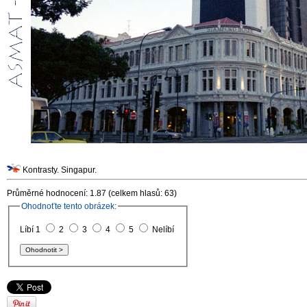
Kontrasty. Singapur.
Průměrné hodnocení: 1.87 (celkem hlasů: 63)
Ohodnoťte tento obrázek:
Líbí 1
2
3
4
5
Nelíbí