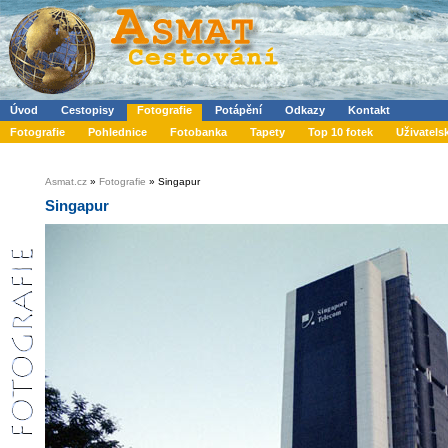
Úvod
Cestopisy
Fotografie
Potápění
Odkazy
Kontakt
Fotografie
Pohlednice
Fotobanka
Tapety
Top 10 fotek
Uživatels
Asmat.cz
»
Fotografie
» Singapur
Singapur