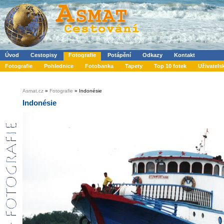
Úvod
Cestopisy
Fotografie
Potápění
Odkazy
Kontakt
Fotografie
Pohlednice
Fotobanka
Tapety
Top 10 fotek
Uživatels
Asmat.cz
»
Fotografie
» Indonésie
Indonésie