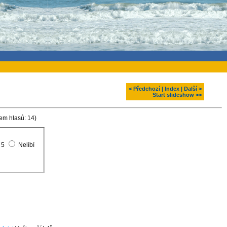
< Předchozí
|
Index
|
Další >
Start slideshow >>
em hlasů: 14)
5
Nelíbí