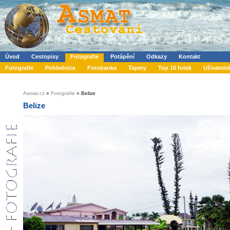
Úvod
Cestopisy
Fotografie
Potápění
Odkazy
Kontakt
Fotografie
Pohlednice
Fotobanka
Tapety
Top 10 fotek
Uživatels
Asmat.cz
»
Fotografie
» Belize
Belize