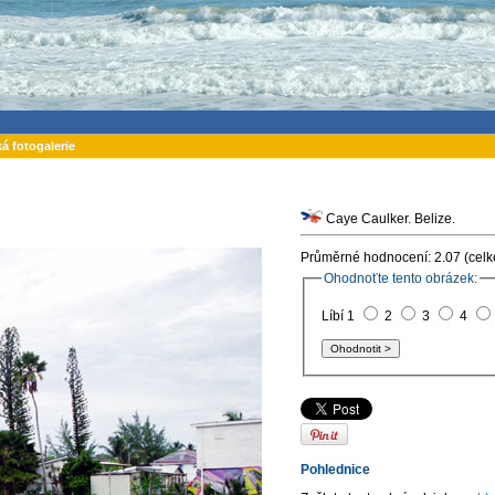
ká fotogalerie
Caye Caulker. Belize.
Průměrné hodnocení: 2.07 (celk
Ohodnoťte tento obrázek:
Líbí 1
2
3
4
Pohlednice