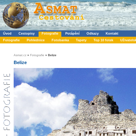
Úvod
Cestopisy
Fotografie
Potápění
Odkazy
Kontakt
Fotografie
Pohlednice
Fotobanka
Tapety
Top 10 fotek
Uživatels
Asmat.cz
»
Fotografie
» Belize
Belize