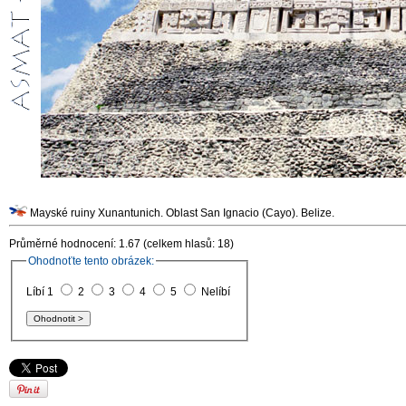
Mayské ruiny Xunantunich. Oblast San Ignacio (Cayo). Belize.
Průměrné hodnocení: 1.67 (celkem hlasů: 18)
Ohodnoťte tento obrázek:
Líbí 1
2
3
4
5
Nelíbí