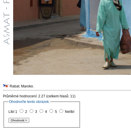
Rabat. Maroko.
Průměrné hodnocení: 2.27 (celkem hlasů: 11)
Ohodnoťte tento obrázek:
Líbí 1
2
3
4
5
Nelíbí