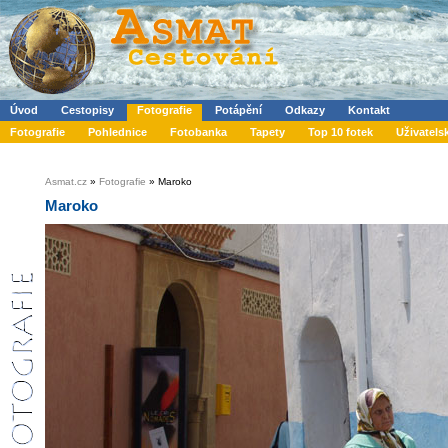
Úvod
Cestopisy
Fotografie
Potápění
Odkazy
Kontakt
Fotografie
Pohlednice
Fotobanka
Tapety
Top 10 fotek
Uživatels
Asmat.cz
»
Fotografie
» Maroko
Maroko