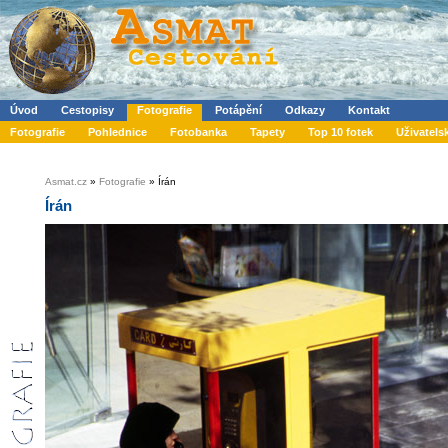
Úvod
Cestopisy
Fotografie
Potápění
Odkazy
Kontakt
Fotografie
Pohlednice
Fotobanka
Tapety
Top 10 fotek
Uživatels
Asmat.cz
»
Fotografie
» Írán
Írán