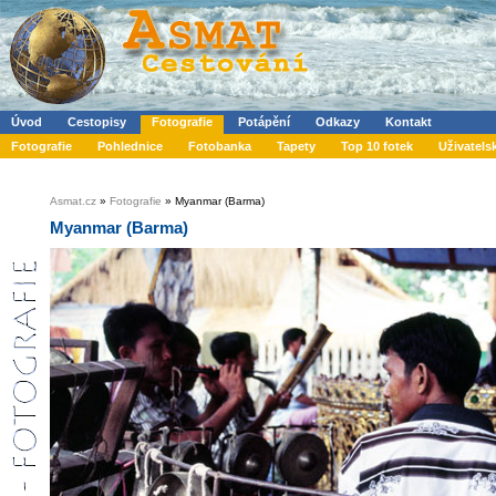
Úvod
Cestopisy
Fotografie
Potápění
Odkazy
Kontakt
Fotografie
Pohlednice
Fotobanka
Tapety
Top 10 fotek
Uživatels
Asmat.cz
»
Fotografie
» Myanmar (Barma)
Myanmar (Barma)