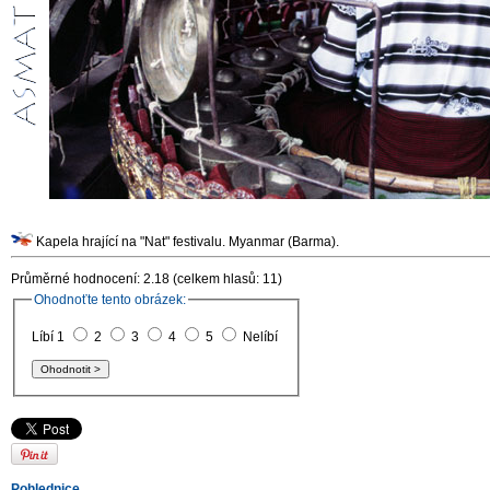
Kapela hrající na "Nat" festivalu. Myanmar (Barma).
Průměrné hodnocení: 2.18 (celkem hlasů: 11)
Ohodnoťte tento obrázek:
Líbí 1
2
3
4
5
Nelíbí
Pohlednice