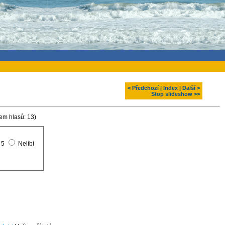
< Předchozí
|
Index
|
Další >
Stop slideshow >>
em hlasů: 13)
5
Nelíbí