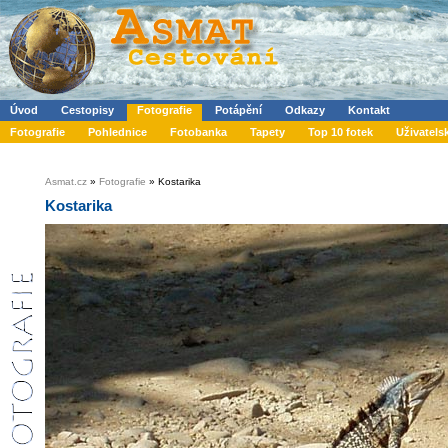
Úvod
Cestopisy
Fotografie
Potápění
Odkazy
Kontakt
Fotografie
Pohlednice
Fotobanka
Tapety
Top 10 fotek
Uživatels
Asmat.cz
»
Fotografie
» Kostarika
Kostarika