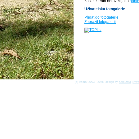
Zašlete tento obrázek jako
pohle
Uživatelská fotogalerie
Přidat do fotogalerie
Zobrazit fotogalerii
(c) Asmat 2003 - 2026, design by
KamData
[
Priv