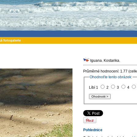
ká fotogalerie
Iguana. Kostarika.
Průměrné hodnocení: 1.77 (celk
Ohodnoťte tento obrázek:
Líbí 1
2
3
4
Pohlednice