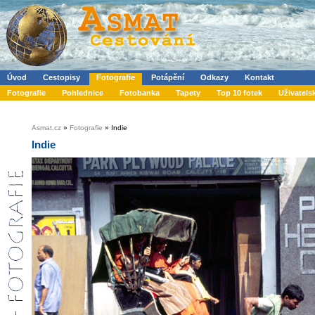
Úvod
Cestopisy
Fotografie
Potápění
Odkazy
Kontakt
Fotografie
Pohlednice
Fotobanka
Tapety
Top 10 fotek
Uživatels
Asmat.cz
»
Fotografie
» Indie
Indie