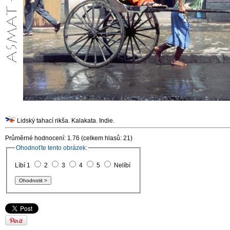
Lidský tahací rikša. Kalakata. Indie.
Průměrné hodnocení: 1.76 (celkem hlasů: 21)
Ohodnoťte tento obrázek:
Líbí 1
2
3
4
5
Nelíbí