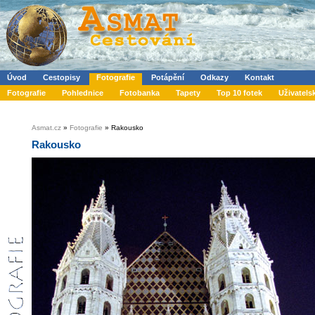
Úvod
Cestopisy
Fotografie
Potápění
Odkazy
Kontakt
Fotografie
Pohlednice
Fotobanka
Tapety
Top 10 fotek
Uživatels
Asmat.cz
»
Fotografie
» Rakousko
Rakousko