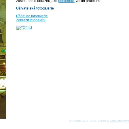
Zašlete tento obrázek jako
pohlednici
Vašim přátelům.
Uživatelská fotogalerie
Přidat do fotogalerie
Zobrazit fotogalerii
(c) Asmat 2003 - 2026, design by
KamData
[
Priv