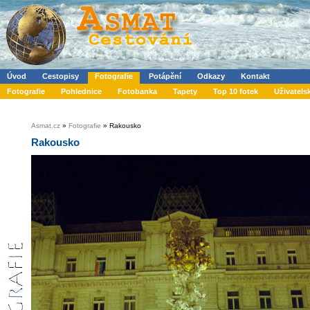
Úvod
Cestopisy
Fotografie
Potápění
Odkazy
Kontakt
Fotografie
Pohlednice
Fotobanka
Tapety
Top 10 fotek
Uživatels
Asmat.cz
»
Fotografie
» Rakousko
Rakousko