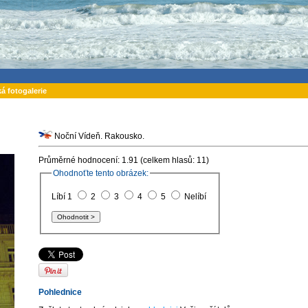
ká fotogalerie
Noční Vídeň. Rakousko.
Průměrné hodnocení: 1.91 (celkem hlasů: 11)
Ohodnoťte tento obrázek:
Líbí 1
2
3
4
5
Nelíbí
Pohlednice