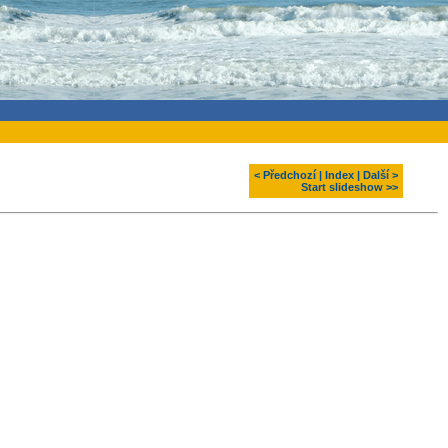
< Předchozí
|
Index
|
Další >
Start slideshow >>