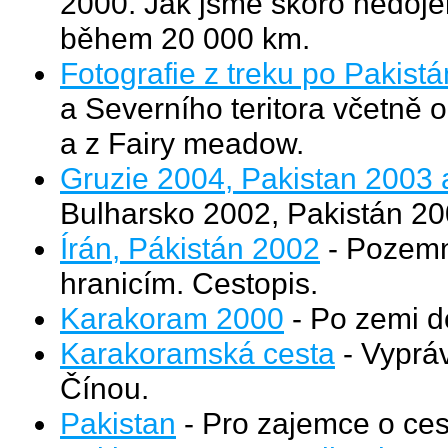
2000. Jak jsme skoro nedojel
během 20 000 km.
Fotografie z treku po Pakist
a Severního teritora včetně ob
a z Fairy meadow.
Gruzie 2004, Pakistan 2003 
Bulharsko 2002, Pakistán 20
Írán, Pákistán 2002
- Pozemní
hranicím. Cestopis.
Karakoram 2000
- Po zemi d
Karakoramská cesta
- Vypráv
Čínou.
Pakistan
- Pro zajemce o ces