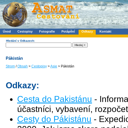
Úvod
Cestopisy
Fotografie
Potápění
Odkazy
Kontakt
Hledání v Odkazech:
Pákistán
Strom
/
Obsah
>
Cestopisy
>
Asie
> Pákistán
Odkazy:
Cesta do Pakistánu
- Informa
účastníci, vybavení, rozpočet
Cesty do Pákistánu
- Expedi