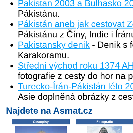
Pakistan 2003 a Bulhasko 2
Pákistánu.
Pákistán aneb jak cestovat Z
Pákistánu z Číny, Indie i Írá
Pakistansky denik
- Denik s 
Karakoramu.
Střední východ roku 1374 A
fotografie z cesty do hor na
Turecko-Írán-Pákistán léto 2
Asie doplněná obrázky z cest
Najdete na Asmat.cz
Cestopisy
Fotografie