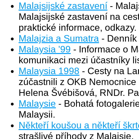
Malajsijské zastavení
- Malaj
Malajsijské zastavení na cest
praktické informace, odkazy.
Malajzia a Sumatra
- Denník z
Malaysia '99
- Informace o Ma
komunikaci mezi účastníky l
Malaysia 1998
- Cesty na La
zúčastnili z OKB Nemocnice 
Helena Švébišová, RNDr. Pa
Malaysie
- Bohatá fotogalerie
Malaysii.
Někteří koušou a někteří škrt
strašlivé příhody z Malajsie.