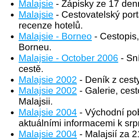
Malajsie
- Zápisky ze 17 denn
Malajsie
- Cestovatelský portá
recenze hotelů.
Malajsie - Borneo
- Cestopis,
Borneu.
Malajsie - October 2006
- Sn
cestě.
Malajsie 2002
- Deník z cesty
Malajsie 2002
- Galerie, ces
Malajsii.
Malajsie 2004
- Východní pob
aktuálními informacemi k sr
Malajsie 2004
- Malajsií za 21