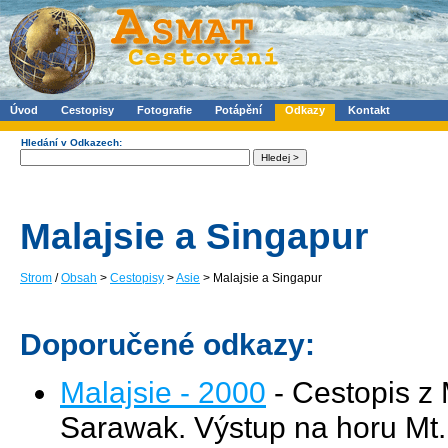
Úvod
Cestopisy
Fotografie
Potápění
Odkazy
Kontakt
Hledání v Odkazech:
Malajsie a Singapur
Strom
/
Obsah
>
Cestopisy
>
Asie
> Malajsie a Singapur
Doporučené odkazy:
Malajsie - 2000
- Cestopis z 
Sarawak. Výstup na horu Mt.