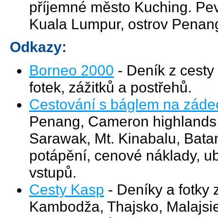
příjemné město Kuching. Pev
Kuala Lumpur, ostrov Penan
Odkazy:
Borneo 2000
- Deník z cesty
fotek, zážitků a postřehů.
Cestování s báglem na záde
Penang, Cameron highlands,
Sarawak, Mt. Kinabalu, Bata
potápění, cenové náklady, u
vstupů.
Cesty Kasp
- Deníky a fotky 
Kambodža, Thajsko, Malajsie