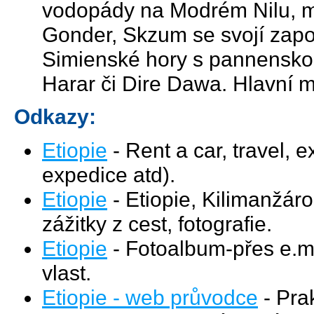
vodopády na Modrém Nilu, m
Gonder, Skzum se svojí zapom
Simienské hory s pannensko
Harar či Dire Dawa. Hlavní m
Odkazy:
Etiopie
- Rent a car, travel, 
expedice atd).
Etiopie
- Etiopie, Kilimanžáro
zážitky z cest, fotografie.
Etiopie
- Fotoalbum-přes e.ma
vlast.
Etiopie - web průvodce
- Pra