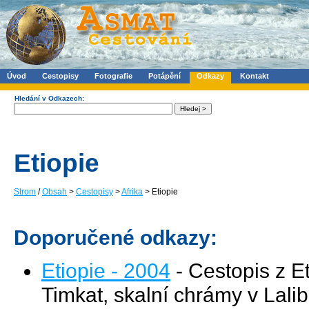
Úvod
Cestopisy
Fotografie
Potápění
Odkazy
Kontakt
Hledání v Odkazech:
Etiopie
Strom
/
Obsah
>
Cestopisy
>
Afrika
> Etiopie
Doporučené odkazy:
Etiopie - 2004
- Cestopis z Et
Timkat, skalní chrámy v Lali