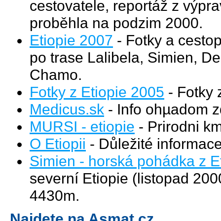
cestovatele, reportáž z výpra
proběhla na podzim 2000.
Etiopie 2007
- Fotky a cestop
po trase Lalibela, Simien, 
Chamo.
Fotky z Etiopie 2005
- Fotky
Medicus.sk
- Info ohµadom z
MURSI - etiopie
- Prirodni k
O Etiopii
- Důležité informace
Simien - horská pohádka z E
severní Etiopie (listopad 20
4430m.
Najdete na Asmat.cz