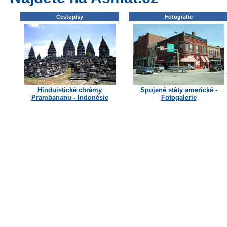
Cestopisy
Fotografie
Hinduistické chrámy
Spojené státy americké -
Prambananu - Indonésie
Fotogalerie