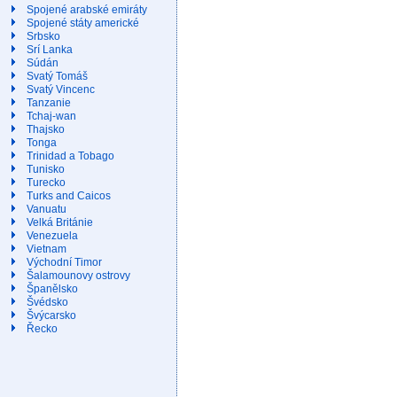
Spojené arabské emiráty
Spojené státy americké
Srbsko
Srí Lanka
Súdán
Svatý Tomáš
Svatý Vincenc
Tanzanie
Tchaj-wan
Thajsko
Tonga
Trinidad a Tobago
Tunisko
Turecko
Turks and Caicos
Vanuatu
Velká Británie
Venezuela
Vietnam
Východní Timor
Šalamounovy ostrovy
Španělsko
Švédsko
Švýcarsko
Řecko