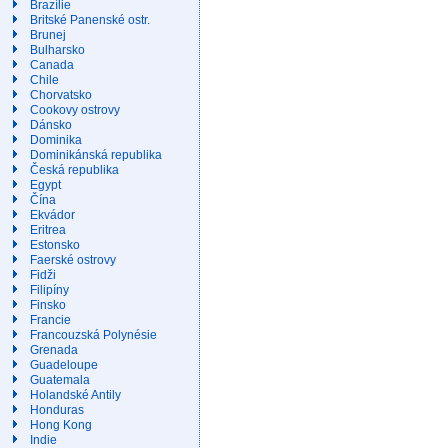
Brazílie
Britské Panenské ostr.
Brunej
Bulharsko
Canada
Chile
Chorvatsko
Cookovy ostrovy
Dánsko
Dominika
Dominikánská republika
Česká republika
Egypt
Čína
Ekvádor
Eritrea
Estonsko
Faerské ostrovy
Fidži
Filipíny
Finsko
Francie
Francouzská Polynésie
Grenada
Guadeloupe
Guatemala
Holandské Antily
Honduras
Hong Kong
Indie