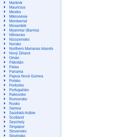
Martinik
Mauricius
Mexiko
Mikronésie
Montserrat
Mosambik
Myanmar (Barma)
Německo
Nizozemsko
Norsko
Northern Marianas Islands
Nový Zéland
Omán
Pákistán
Palau
Panama
Papua Nová Guinea
Polsko
Portoriko
Portugalsko
Rakousko
Rumunsko
Rusko
Samoa
Saúdská Arábie
Scotland
Seychely
Singapur
Slovensko
Slovinsko