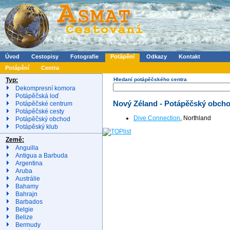
Úvod
Cestopisy
Fotografie
Potápění
Odkazy
Kontakt
Potápění
Centra
Typ:
Hledaní potápěčského centra
Dekompresní komora
Potápěčská loď
Nový Zéland - Potápěčský obch
Potápěčské centrum
Potápěčské cesty
Dive Connection
, Northland
Potápěčský obchod
Potápěský klub
Země:
Anguilla
Antigua a Barbuda
Argentina
Aruba
Austrálie
Bahamy
Bahrajn
Barbados
Belgie
Belize
Bermudy