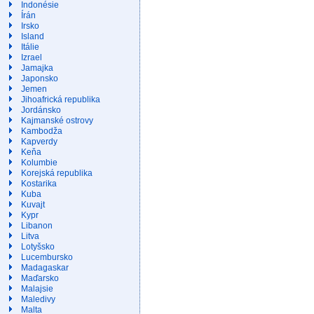
Indonésie
Írán
Irsko
Island
Itálie
Izrael
Jamajka
Japonsko
Jemen
Jihoafrická republika
Jordánsko
Kajmanské ostrovy
Kambodža
Kapverdy
Keňa
Kolumbie
Korejská republika
Kostarika
Kuba
Kuvajt
Kypr
Libanon
Litva
Lotyšsko
Lucembursko
Madagaskar
Maďarsko
Malajsie
Maledivy
Malta