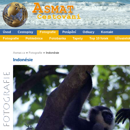
Úvod
Cestopisy
Fotografie
Potápění
Odkazy
Kontakt
Fotografie
Pohlednice
Fotobanka
Tapety
Top 10 fotek
Uživatels
Asmat.cz
»
Fotografie
» Indonésie
Indonésie