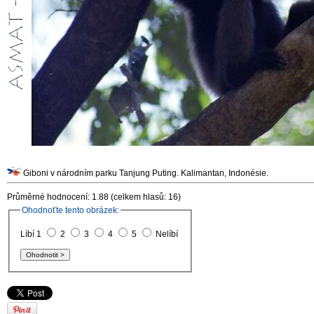
Giboni v národním parku Tanjung Puting. Kalimantan, Indonésie.
Průměrné hodnocení: 1.88 (celkem hlasů: 16)
Ohodnoťte tento obrázek:
Líbí 1
2
3
4
5
Nelíbí